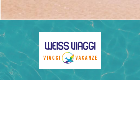
CONTATTACI
Telefono: +390422887292
SCRIVICI SU
info@weissviaggi.it